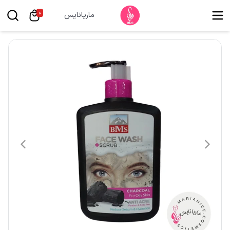
0
ماریانایس