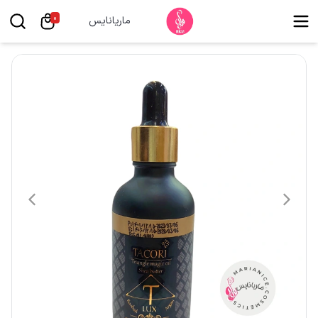
0
ماریانایس