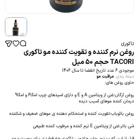
تاکوری
روغن نرم کننده و تقویت کننده مو تاکوری
TACORI حجم 50 میل
موجودی 6 عدد تاریخ انقضا تا سال 1406
دسته بندی
:
مراقبت مو
حاوی روغن های:
روغن آرگان:غنی از ویتامین A و E و دارای اسیدهای چرب امگا6 و امگا9
درمان کننده موهای آسیب دیده
روغن بائوباب:تقویت کننده و استحکام دهنده ی موهای ضعیف و شکننده
شی باتر:غنی از ویتامین E نرم کننده و مرطوب کننده طبیعی
قبل از این که ببینیم روغن جادویی تاکوری چه فوایدی برای پوست و مو