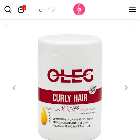
0
ماریانایس