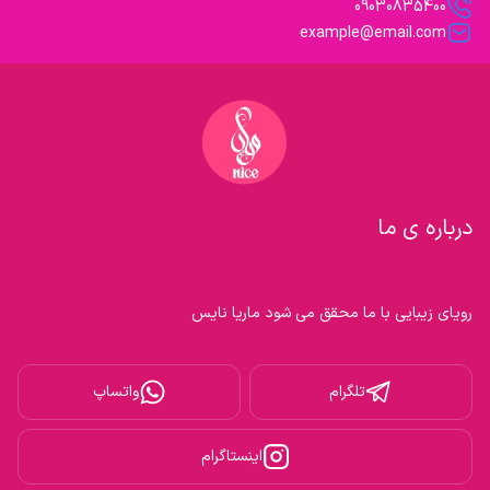
09030835400
example@email.com
درباره ی ما
رویای زیبایی با ما محقق می شود ماریا نایس

تلگرام
واتساپ
اینستاگرام