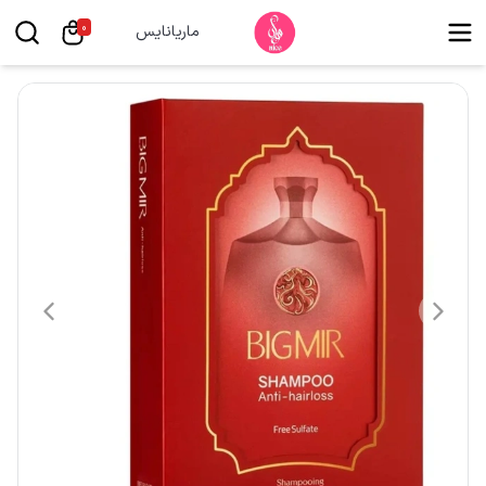
0
ماریانایس