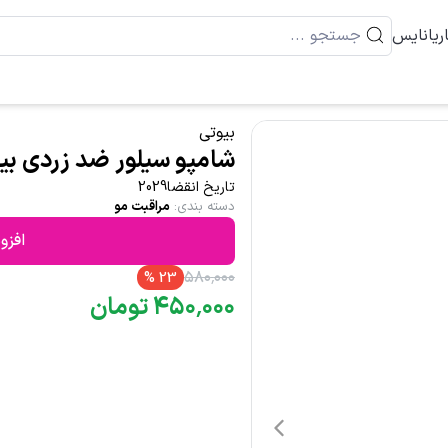
ریانایس
بیوتی
شامپو سیلور ضد زردی بیوتی گ
تاریخ انقضا2029
دسته بندی
:
مراقبت مو
افزو
۵۸۰
٬
۰۰۰
%
23
۰۰۰
٬
۴۵۰
تومان