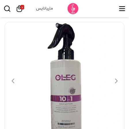
0
ماریانایس