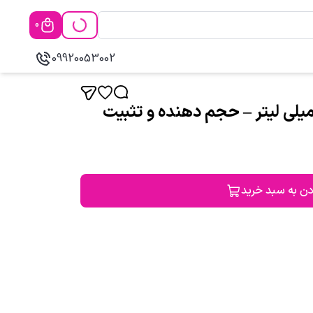
0
09920053002
س مو لوجیکس 300 میلی لیتر – حجم دهنده و تثبیت
دن به سبد خرید