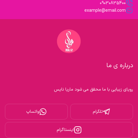
09030835400
example@email.com
درباره ی ما
رویای زیبایی با ما محقق می شود ماریا نایس

تلگرام
واتساپ
اینستاگرام