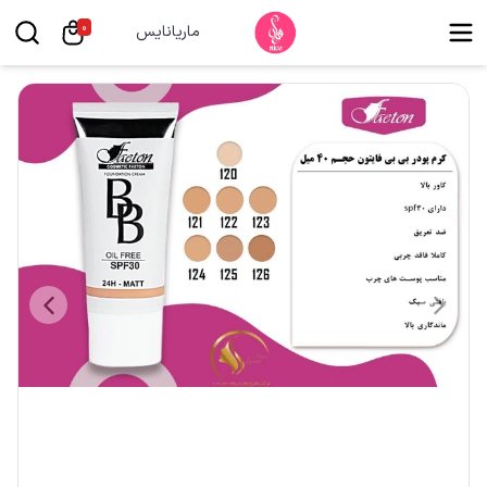
0
ماریانایس