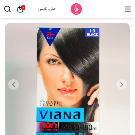
0
ماریانایس