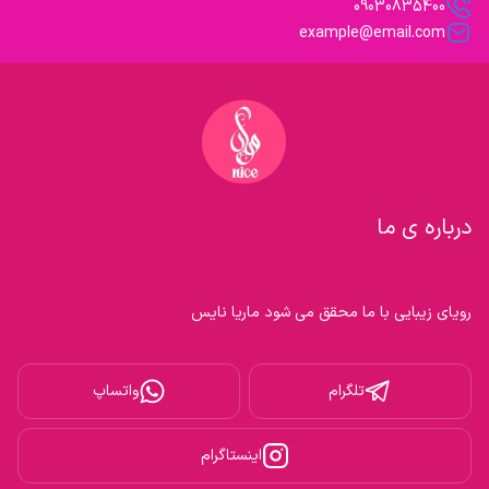
09030835400
example@email.com
درباره ی ما
رویای زیبایی با ما محقق می شود ماریا نایس

تلگرام
واتساپ
اینستاگرام