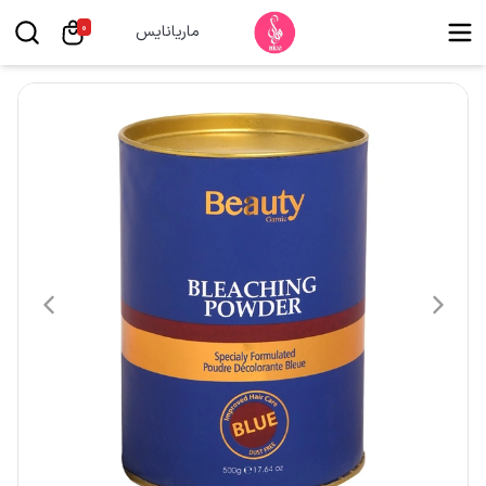
0
ماریانایس