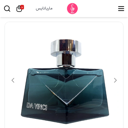
0
ماریانایس