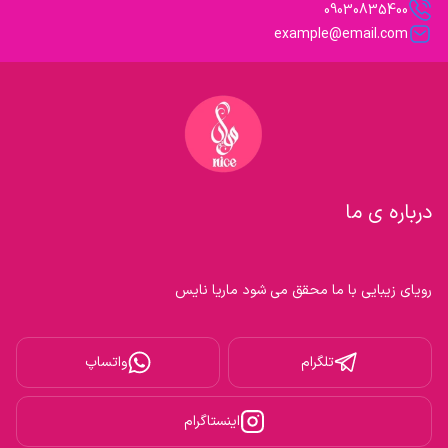
09030835400
example@email.com
درباره ی ما
رویای زیبایی با ما محقق می شود ماریا نایس

تلگرام
واتساپ
اینستاگرام