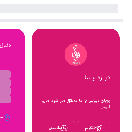
دنبال
درباره ی ما
رویای زیبایی با ما محقق می شود ماریا 
نایس

اس
تلگرام
واتساپ