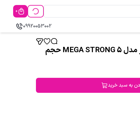
0
09920053002
موس مو پرفکت هیر فیلر مدل MEGA STRONG 5 حجم
دن به سبد خرید