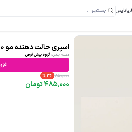
ریانایس
اسپری حالت دهنده مو 650 میل گارنیک بیوتی
دسته بندی
:
گروه پیش فرض
افزو
۷۵۰
٬
۰۰۰
%
36
۰۰۰
٬
۴۸۵
تومان