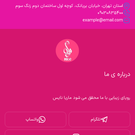
استان تهران، خیابان بریانک، کوچه اول ساختمان دوم زنگ سوم
09030835400
example@email.com
درباره ی ما
رویای زیبایی با ما محقق می شود ماریا نایس

تلگرام
واتساپ