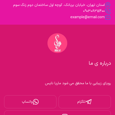
استان تهران، خیابان بریانک، کوچه اول ساختمان دوم زنگ سوم
09030835400
example@email.com
درباره ی ما
رویای زیبایی با ما محقق می شود ماریا نایس

تلگرام
واتساپ