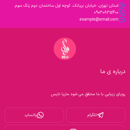
استان تهران، خیابان بریانک، کوچه اول ساختمان دوم زنگ سوم
09030835400
example@email.com
درباره ی ما
رویای زیبایی با ما محقق می شود ماریا نایس

تلگرام
واتساپ