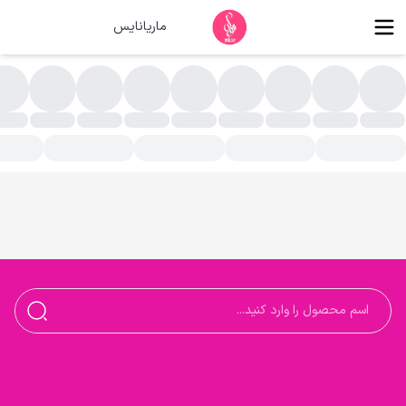
ماریانایس
اسک صورت